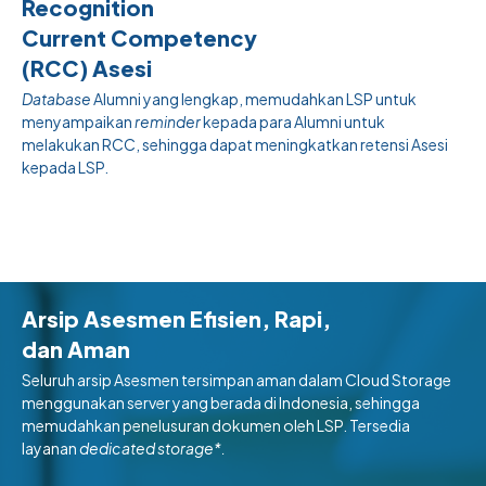
Recognition
Current Competency
(RCC) Asesi
Database
Alumni yang lengkap, memudahkan LSP untuk
menyampaikan
reminder
kepada para Alumni untuk
melakukan RCC, sehingga dapat meningkatkan retensi Asesi
kepada LSP.
Arsip Asesmen Efisien, Rapi,
dan Aman
Seluruh arsip Asesmen tersimpan aman dalam Cloud Storage
menggunakan server yang berada di Indonesia, sehingga
memudahkan penelusuran dokumen oleh LSP. Tersedia
layanan
dedicated storage*.