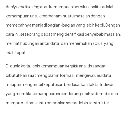
Analytical thinking
atau kemampuan berpikir analitis adalah
kemampuan untuk memahami suatu masalah dengan
memecahnya menjadi bagian-bagian yang lebih kecil. Dengan
cara ini, seseorang dapat mengidentifikasi penyebab masalah,
melihat hubungan antar data, dan menemukan solusi yang
lebih tepat.
Di dunia kerja, jenis kemampuan
analitis sangat
berpikir
dibutuhkan saat mengolah informasi, mengevaluasi data,
maupun mengambil keputusan berdasarkan fakta. Individu
yang memiliki kemampuan ini cenderung lebih sistematis dan
mampu melihat suatu persoalan secara lebih terstruktur.