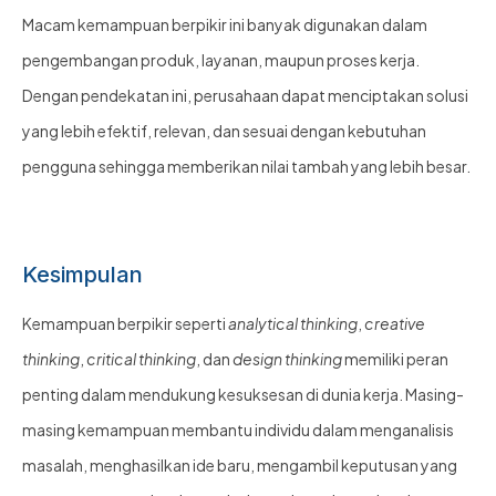
Macam kemampuan berpikir ini banyak digunakan dalam
pengembangan produk, layanan, maupun proses kerja.
Dengan pendekatan ini, perusahaan dapat menciptakan solusi
yang lebih efektif, relevan, dan sesuai dengan kebutuhan
pengguna sehingga memberikan nilai tambah yang lebih besar.
Kesimpulan
Kemampuan berpikir seperti
analytical thinking
,
creative
thinking
,
critical thinking
, dan
design thinking
memiliki peran
penting dalam mendukung kesuksesan di dunia kerja. Masing-
masing kemampuan membantu individu dalam menganalisis
masalah, menghasilkan ide baru, mengambil keputusan yang