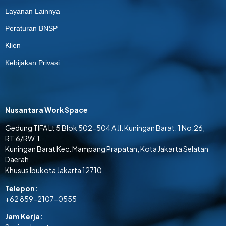
Layanan Lainnya
Peraturan BNSP
Klien
Kebijakan Privasi
Nusantara Work Space
Gedung TIFA Lt 5 Blok 502-504 A Jl. Kuningan Barat. 1 No.26,
RT.6/RW.1,
Kuningan Barat Kec. Mampang Prapatan, Kota Jakarta Selatan
Daerah
Khusus Ibukota Jakarta 12710
Telepon:
+62 859-2107-0555
Jam Kerja: