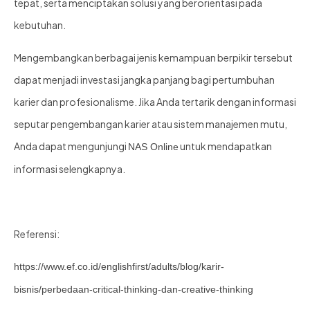
tepat, serta menciptakan solusi yang berorientasi pada
kebutuhan.
Mengembangkan berbagai jenis kemampuan berpikir tersebut
dapat menjadi investasi jangka panjang bagi pertumbuhan
karier dan profesionalisme. Jika Anda tertarik dengan informasi
seputar pengembangan karier atau sistem manajemen mutu,
Anda dapat mengunjungi
untuk mendapatkan
NAS Online
informasi selengkapnya.
Referensi:
https://www.ef.co.id/englishfirst/adults/blog/karir-
bisnis/perbedaan-critical-thinking-dan-creative-thinking