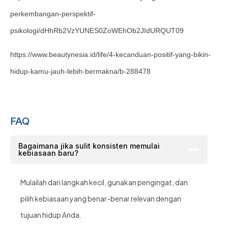
perkembangan-perspektif-
psikologi/dHhRb2VzYUNES0ZoWEhOb2JIdURQUT09
https://www.beautynesia.id/life/4-kecanduan-positif-yang-bikin-
hidup-kamu-jauh-lebih-bermakna/b-288478
FAQ
Bagaimana jika sulit konsisten memulai
kebiasaan baru?
Mulailah dari langkah kecil, gunakan pengingat, dan
pilih kebiasaan yang benar-benar relevan dengan
tujuan hidup Anda.