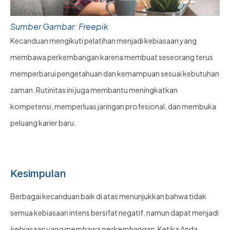
Sumber Gambar: Freepik
Kecanduan mengikuti pelatihan menjadi kebiasaan yang
membawa perkembangan karena membuat seseorang terus
memperbarui pengetahuan dan kemampuan sesuai kebutuhan
zaman. Rutinitas ini juga membantu meningkatkan
kompetensi, memperluas jaringan profesional, dan membuka
peluang karier baru.
Kesimpulan
Berbagai kecanduan baik di atas menunjukkan bahwa tidak
semua kebiasaan intens bersifat negatif, namun dapat menjadi
kebiasaan yang membawa perkembangan
. Ketika Anda