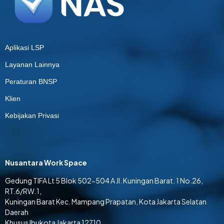
Aplikasi LSP
Layanan Lainnya
Peraturan BNSP
Klien
Kebijakan Privasi
Nusantara Work Space
Gedung TIFA Lt 5 Blok 502-504 A Jl. Kuningan Barat. 1 No.26,
RT.6/RW.1,
Kuningan Barat Kec. Mampang Prapatan, Kota Jakarta Selatan
Daerah
Khusus Ibukota Jakarta 12710