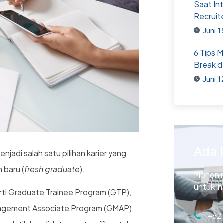
Saat In
Recruit
Juni 1
6 Tips 
Break d
Juni 1
Ada 
adi salah satu pilihan karier yang
 baru (
fresh graduate
).
Mohon 
untuk i
ti Graduate Trainee Program (GTP),
gement Associate Program (GMAP),
+62