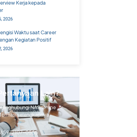
terview Kerja kepada
er
5, 2026
Mengisi Waktu saat Career
engan Kegiatan Positif
2, 2026
Pertanyaan Lain?
menghubungi NAS Online
nformasi selengkapnya.
 859-2107-0555