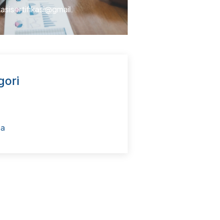
kasisertifikasi@gmail.
gori
ta