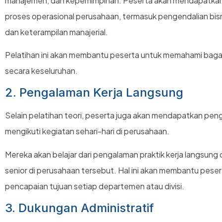
manajemen, dan kepemimpinan. Peserta akan mendapatka
proses operasional perusahaan, termasuk pengendalian bisn
dan keterampilan manajerial.
Pelatihan ini akan membantu peserta untuk memahami bag
secara keseluruhan.
2. Pengalaman Kerja Langsung
Selain pelatihan teori, peserta juga akan mendapatkan pe
mengikuti kegiatan sehari-hari di perusahaan.
Mereka akan belajar dari pengalaman praktik kerja langsun
senior di perusahaan tersebut. Hal ini akan membantu pese
pencapaian tujuan setiap departemen atau divisi.
3. Dukungan Administratif