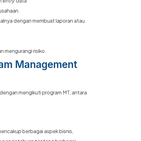
n
entry data
.
rusahaan.
salnya dengan membuat laporan atau
n mengurangi risiko.
gram Management
 dengan mengikuti program MT, antara
encakup berbagai aspek bisnis,