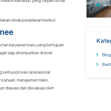
 melatih kandidat yang terpilih untuk
apli
silakan simak penjelasan berikut.
inee
Kate
utan karyawan baru yang bertujuan
ar siap ditempatkan di level
Blog
Beri
g semua proses operasional
encanaan, manajemen risiko,
an diawasi dan dievaluasi oleh