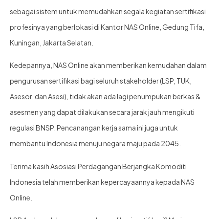
sebagai sistem untuk memudahkan segala kegiatan sertifikasi
profesinya yang berlokasi di Kantor NAS Online, Gedung Tifa,
Kuningan, Jakarta Selatan.
Kedepannya, NAS Online akan memberikan kemudahan dalam
pengurusan sertifikasi bagi seluruh stakeholder (LSP, TUK,
Asesor, dan Asesi), tidak akan ada lagi penumpukan berkas &
asesmen yang dapat dilakukan secara jarak jauh mengikuti
regulasi BNSP. Pencanangan kerja sama ini juga untuk
membantu Indonesia menuju negara maju pada 2045.
Terima kasih Asosiasi Perdagangan Berjangka Komoditi
Indonesia telah memberikan kepercayaannya kepada NAS
Online.