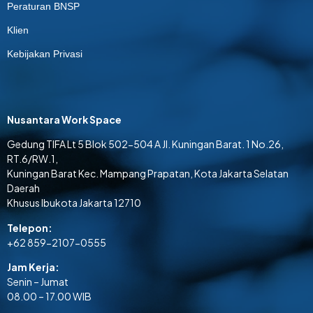
Peraturan BNSP
Klien
Kebijakan Privasi
Nusantara Work Space
Gedung TIFA Lt 5 Blok 502-504 A Jl. Kuningan Barat. 1 No.26,
RT.6/RW.1,
Kuningan Barat Kec. Mampang Prapatan, Kota Jakarta Selatan
Daerah
Khusus Ibukota Jakarta 12710
Telepon:
+62 859-2107-0555
Jam Kerja:
Senin – Jumat
08.00 – 17.00 WIB