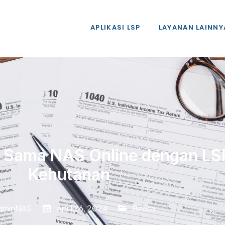
APLIKASI LSP
LAYANAN LAINNY
ja Sama NAS Online dengan L
Kehutanan
dminNAS
April 26, 2024
Berita