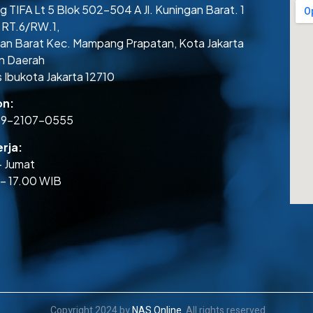
 TIFA Lt 5 Blok 502-504 A Jl. Kuningan Barat. 1
 RT.6/RW.1,
an Barat Kec. Mampang Prapatan, Kota Jakarta
n Daerah
 Ibukota Jakarta 12710
on:
59-2107-0555
rja:
– Jumat
– 17.00 WIB
Copyright 2024 by
NAS Online
. All rights reserved