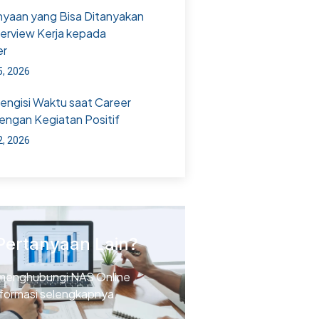
nyaan yang Bisa Ditanyakan
terview Kerja kepada
er
5, 2026
Mengisi Waktu saat Career
engan Kegiatan Positif
2, 2026
Pertanyaan Lain?
menghubungi NAS Online
nformasi selengkapnya.