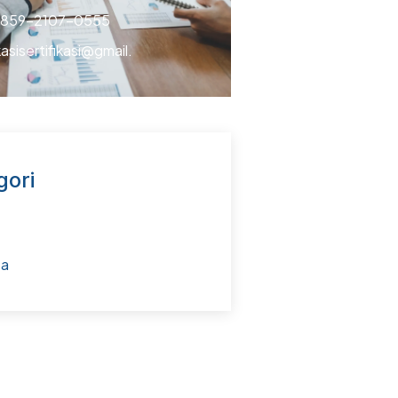
 859-2107-0555
kasisertifikasi@gmail.
gori
ta