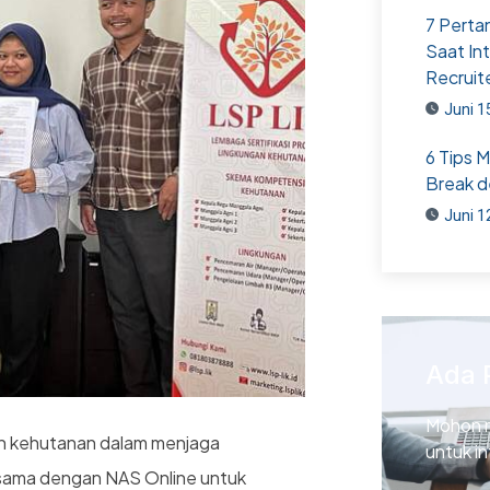
7 Perta
Saat In
Recruit
Juni 1
6 Tips 
Break d
Juni 1
Ada 
Mohon 
gan kehutanan dalam menjaga
untuk i
a sama dengan NAS Online untuk