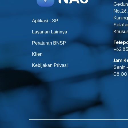
Gedung
No.26,
Kuning
Aplikasi LSP
Selata
Khusus
Layanan Lainnya
Telep
Peraturan BNSP
+62 8
Klien
Jam Ke
Kebijakan Privasi
Senin 
08.00 