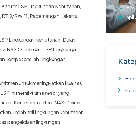
di Kantor LSP Lingkungan Kehutanan,
+62
i, RT.9/RW.11, Pademangan, Jakarta
apli
taf LSP Lingkungan Kehutanan. Dalam
tara NAS Online dan LSP Lingkungan
 kompetensi ahli lingkungan
Kate
Blog
mitmen untuk meningkatkan kualitas
Beri
LSP ini memiliki tim asesor yang
anan. Kerja sama antara NAS Online
kan jumlah ahli lingkungan kehutanan
itas pengelolaan lingkungan