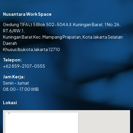
Nusantara Work Space
Gedung TIFA Lt 5 Blok 502-504 A Jl. Kuningan Barat. 1 No.26,
RT.6/RW.1,
Kuningan Barat Kec. Mampang Prapatan, Kota Jakarta Selatan
Daerah
Khusus Ibukota Jakarta 12710
Telepon:
+62 859-2107-0555
Jam Kerja:
Senin – Jumat
08.00 – 17.00 WIB
Lokasi