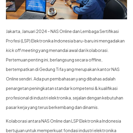
Jakarta, Januari 2024 – NAS Online dan Lembaga Sertifikasi
Profesi (LSP) Elektronika Indonesia baru-baru ini mengadakan
kick off meeting
yang menandai awal dari kolaborasi.
Pertemuan penting ini, berlangsung secara offline,
bertempatkan di Gedung Tifa yang merupakan kantor NAS
Online sendiri. Ada pun pembahasan yang dibahas adalah
penargetan peningkatan standar kompetensi & kualifikasi
profesional di industri elektronika, sejalan dengan kebutuhan
pasar kerja yang terus berkembang dan dinamis.
Kolaborasi antara NAS Online dan LSP Elektronika Indonesia
bertujuan untuk memperkuat fondasi industri elektronika