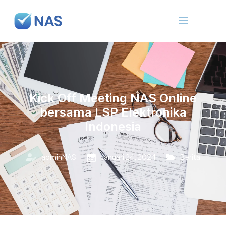
Kick Off Meeting NAS Online
bersama LSP Elektronika
Indonesia
adminNAS
Januari 24, 2024
Berita