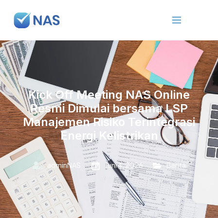
Kick Off Meeting NAS Online
Resmi Dimulai bersama LSP
Manajemen Risiko Terintegrasi
Energi Kelistrikan
adminNAS
Juni 4, 2026
Berita