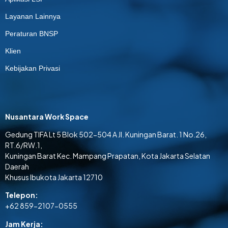
Layanan Lainnya
Peraturan BNSP
Klien
Kebijakan Privasi
Nusantara Work Space
Gedung TIFA Lt 5 Blok 502-504 A Jl. Kuningan Barat. 1 No.26,
RT.6/RW.1,
Kuningan Barat Kec. Mampang Prapatan, Kota Jakarta Selatan
Daerah
Khusus Ibukota Jakarta 12710
Telepon:
+62 859-2107-0555
Jam Kerja: