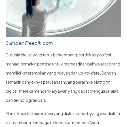
Sumber: Freepik.com
Di dunia digital yang terus berkembang, sertifikasi profesi
menjadi semakin penting untuk memastikan bahwa seseorang
memiliki keterampilan yang relevan dan
up-to-date
. Dengan
semakin banyaknya perusahaan yang beralih ke platform
digital, mereka mencari karyawan yang dapat menguasai alat
dan teknologi terbaru.
Memiliki sertifikasi profesi yang diakui, seperti yang disediakan
oleh lembaga-lembaga terkemuka, memberi Anda