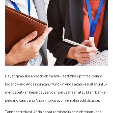
Bayangkan jika Anda tidak memiliki sertifikasi profesi dalam
bidang yang Anda inginkan. Mungkin Anda akan kesulitan untuk
mendapatkan kepercayaan dari perusahaan atau klien, bahkan
peluang karir yang Anda impikan pun semakin sulit dicapai.
Tanpa sertifikasi, Anda dapat terpinggirkan oleh rekan kerja