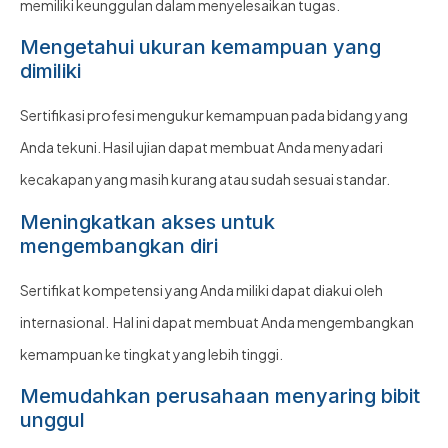
memiliki keunggulan dalam menyelesaikan tugas.
Mengetahui ukuran kemampuan yang
dimiliki
Sertifikasi profesi mengukur kemampuan pada bidang yang
Anda tekuni. Hasil ujian dapat membuat Anda menyadari
kecakapan yang masih kurang atau sudah sesuai standar.
Meningkatkan akses untuk
mengembangkan diri
Sertifikat kompetensi yang Anda miliki dapat diakui oleh
internasional. Hal ini dapat membuat Anda mengembangkan
kemampuan ke tingkat yang lebih tinggi.
Memudahkan perusahaan menyaring bibit
unggul