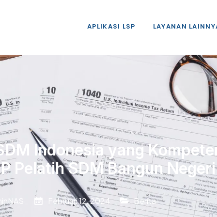
APLIKASI LSP
LAYANAN LAINNY
DM Indonesia yang Kompete
SP Pelatih SDM Bangun Negeri
minNAS
Februari 12, 2024
Berita