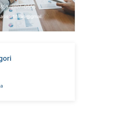
 859-2107-0555
kasisertifikasi@gmail.
gori
ta