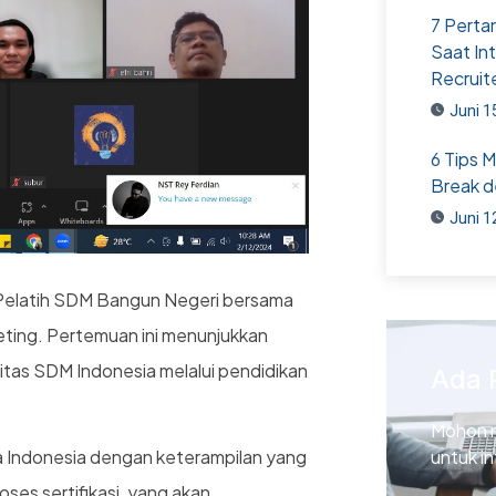
7 Perta
Saat In
Recruit
Juni 1
6 Tips 
Break d
Juni 1
) Pelatih SDM Bangun Negeri bersama
ting. Pertemuan ini menunjukkan
tas SDM Indonesia melalui pendidikan
Ada 
Mohon 
untuk i
a Indonesia dengan keterampilan yang
roses sertifikasi, yang akan