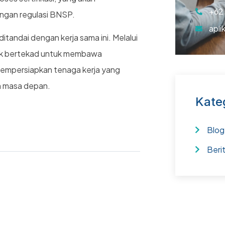
+62
engan regulasi BNSP.
apli
tandai dengan kerja sama ini. Melalui
hak bertekad untuk membawa
mempersiapkan tenaga kerja yang
n masa depan.
Kate
Blog
Beri