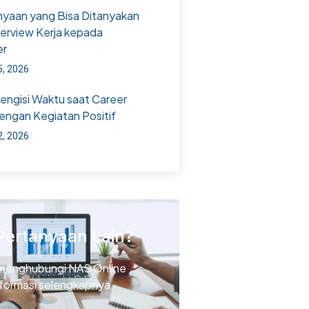
nyaan yang Bisa Ditanyakan
terview Kerja kepada
er
5, 2026
Mengisi Waktu saat Career
engan Kegiatan Positif
2, 2026
Pertanyaan Lain?
menghubungi NAS Online
nformasi selengkapnya.