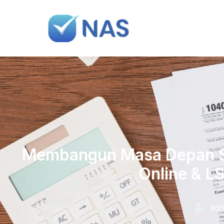
Membangun Masa Depan S
Online & L
ad