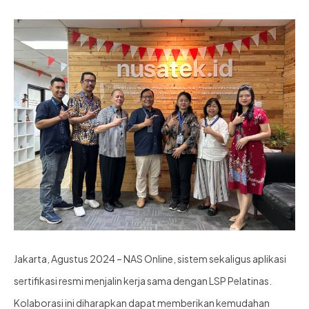
Jakarta, Agustus 2024 – NAS Online, sistem sekaligus aplikasi
sertifikasi resmi menjalin kerja sama dengan LSP Pelatinas.
Kolaborasi ini diharapkan dapat memberikan kemudahan