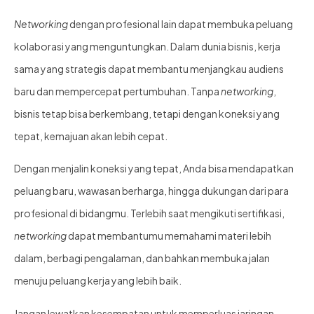
Networking
dengan profesional lain dapat membuka peluang
kolaborasi yang menguntungkan. Dalam dunia bisnis, kerja
sama yang strategis dapat membantu menjangkau audiens
baru dan mempercepat pertumbuhan. Tanpa
networking
,
bisnis tetap bisa berkembang, tetapi dengan koneksi yang
tepat, kemajuan akan lebih cepat.
Dengan menjalin koneksi yang tepat, Anda bisa mendapatkan
peluang baru, wawasan berharga, hingga dukungan dari para
profesional di bidangmu. Terlebih saat mengikuti sertifikasi,
networking
dapat membantumu memahami materi lebih
dalam, berbagi pengalaman, dan bahkan membuka jalan
menuju peluang kerja yang lebih baik.
Jangan lewatkan kesempatan untuk memperluas jaringan