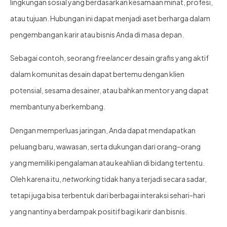
lingkungan sosial yang berdasarkan kesamaan minat, profesi,
atau tujuan. Hubungan ini dapat menjadi aset berharga dalam
pengembangan karir atau bisnis Anda di masa depan.
Sebagai contoh, seorang
freelancer
desain grafis yang aktif
dalam komunitas desain dapat bertemu dengan klien
potensial, sesama desainer, atau bahkan mentor yang dapat
membantunya berkembang.
Dengan memperluas jaringan, Anda dapat mendapatkan
peluang baru, wawasan, serta dukungan dari orang-orang
yang memiliki pengalaman atau keahlian di bidang tertentu.
Oleh karena itu,
networking
tidak hanya terjadi secara sadar,
tetapi juga bisa terbentuk dari berbagai interaksi sehari-hari
yang nantinya berdampak positif bagi karir dan bisnis.