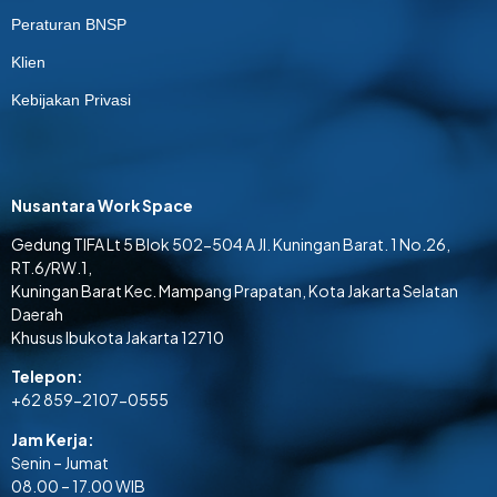
Peraturan BNSP
Klien
Kebijakan Privasi
Nusantara Work Space
Gedung TIFA Lt 5 Blok 502-504 A Jl. Kuningan Barat. 1 No.26,
RT.6/RW.1,
Kuningan Barat Kec. Mampang Prapatan, Kota Jakarta Selatan
Daerah
Khusus Ibukota Jakarta 12710
Telepon:
+62 859-2107-0555
Jam Kerja:
Senin – Jumat
08.00 – 17.00 WIB