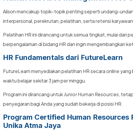
Alison mencakup topik-topik penting seperti undang-unda
interpersonal, perekrutan, pelatihan, serta retensi karyawan
Pelatihan HR ini dirancang untuk semua tingkat, mulai dari
berpengalaman di bidang HR dan ingin mengembangkan keter
HR Fundamentals dari FutureLearn
FutureLearn menyediakan pelatihan HR secara online yang
waktu belajar sekitar 3 jam per minggu.
Program ini dirancang untuk
Junior Human Resources
, teta
penyegaran bagi Anda yang sudah bekerja di posisi HR.
Program Certified Human Resources 
Unika Atma Jaya