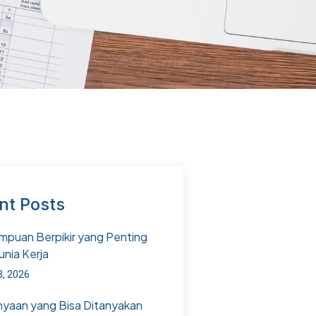
nt Posts
puan Berpikir yang Penting
unia Kerja
3, 2026
nyaan yang Bisa Ditanyakan