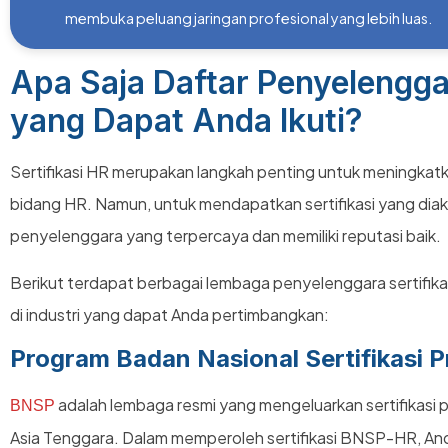
membuka peluang jaringan profesional yang lebih luas.
Apa Saja Daftar Penyelenggar
yang Dapat Anda Ikuti?
Sertifikasi HR merupakan langkah penting untuk meningkatk
bidang HR. Namun, untuk mendapatkan sertifikasi yang diaku
penyelenggara yang terpercaya dan memiliki reputasi baik.
Berikut terdapat berbagai lembaga penyelenggara sertifik
di industri yang dapat Anda pertimbangkan:
Program Badan Nasional Sertifikasi P
adalah lembaga resmi yang mengeluarkan sertifikasi pr
BNSP
Asia Tenggara. Dalam memperoleh sertifikasi BNSP-HR, Anda 