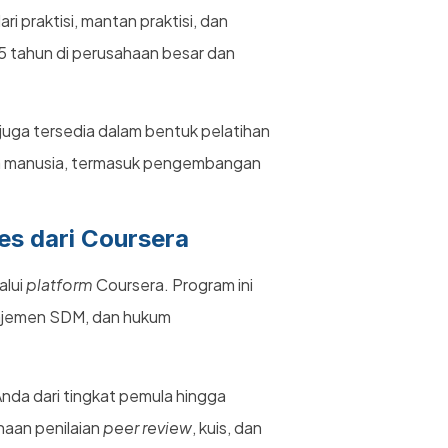
ri praktisi, mantan praktisi, dan
5 tahun di perusahaan besar dan
uga tersedia dalam bentuk pelatihan
ya manusia, termasuk pengembangan
s dari Coursera
alui
platform
Coursera. Program ini
anajemen SDM, dan hukum
nda dari tingkat pemula hingga
naan penilaian
peer review
, kuis, dan