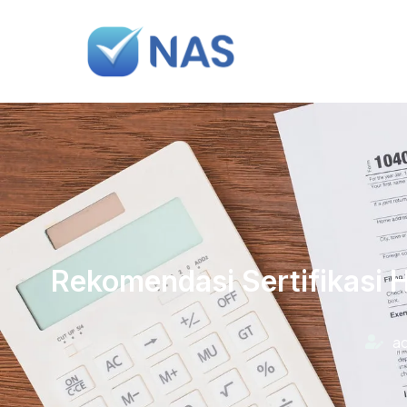
Rekomendasi Sertifikasi 
a