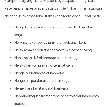
kompetensi yang mencakup berbagai aspek penting, baik
keterampilan maupun pengetahuan. Sertifikasi ini menetapkan
delapan unit kompetensi utama yang harus Anda kuasai, yaitu:
Mengidentifikasi standar kompetensi dan kualifikasi
kerja.
Merencanakan penyajian materi pelatihan kerja.
Melaksanakan pelatihan tatap muka (
face to face
).
Menerapkan K3 di lembaga pelatihan kerja.
Melakukan komunikasi di tempat kerja.
Mengelola bahan pelatihan kerja.
Mengelola peralatan pelatihan kerja.
Memelihara fasilitas pelatihan kerja.
Menilai kemajuan kompetensi peserta pelatihan secara
individu.