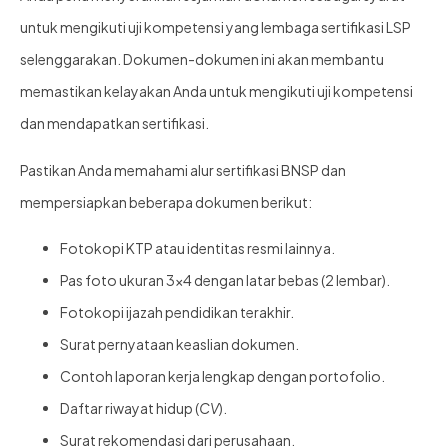
untuk mengikuti uji kompetensi yang lembaga sertifikasi LSP
selenggarakan. Dokumen-dokumen ini akan membantu
memastikan kelayakan Anda untuk mengikuti uji kompetensi
dan mendapatkan sertifikasi.
Pastikan Anda memahami alur sertifikasi BNSP dan
mempersiapkan beberapa dokumen berikut:
Fotokopi KTP atau identitas resmi lainnya.
Pas foto ukuran 3×4 dengan latar bebas (2 lembar).
Fotokopi ijazah pendidikan terakhir.
Surat pernyataan keaslian dokumen.
Contoh laporan kerja lengkap dengan portofolio.
Daftar riwayat hidup (
CV
).
Surat rekomendasi dari perusahaan.