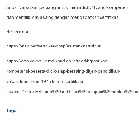
Anda. Dapatkan peluang untuk menjadi SDM yang kompeten
dan memiliki daya saing dengan mendapatkan sertifikasi.
Referensi:
https://bnsp.net/sertifikat-bnsp/asisten-instruktur
https://www.vokasi.kemdikbud.go.id/read/b/pastikan-
kompetensi-peserta-didik-siap-bersaing-ditjen-pendidikan-
vokasi-luncurkan-197-skema-sertifikasi-
okupasi#:~:text=Skema%20sertifikasi%20okupasi%20adalah%20se
Tags :