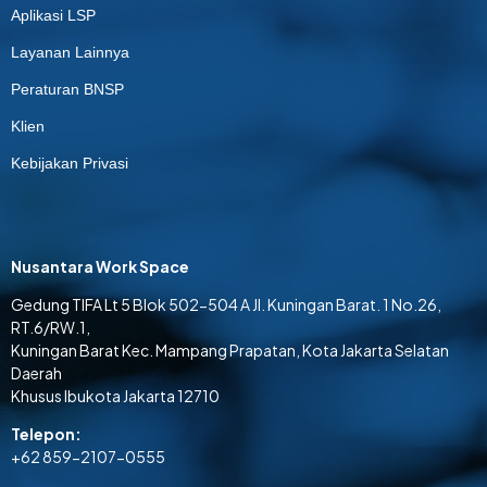
Aplikasi LSP
Layanan Lainnya
Peraturan BNSP
Klien
Kebijakan Privasi
Nusantara Work Space
Gedung TIFA Lt 5 Blok 502-504 A Jl. Kuningan Barat. 1 No.26,
RT.6/RW.1,
Kuningan Barat Kec. Mampang Prapatan, Kota Jakarta Selatan
Daerah
Khusus Ibukota Jakarta 12710
Telepon:
+62 859-2107-0555