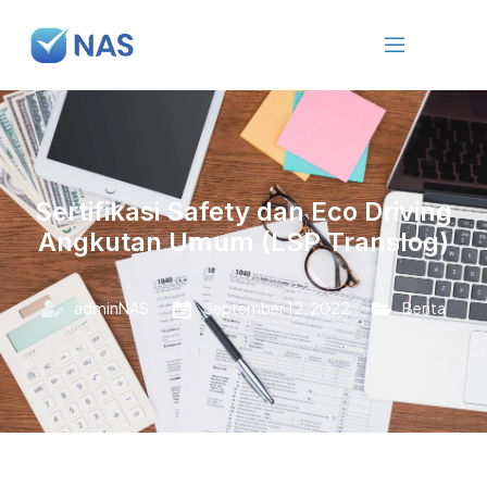
Sertifikasi Safety dan Eco Driving
Angkutan Umum (LSP Translog)
adminNAS
September 12, 2022
Berita