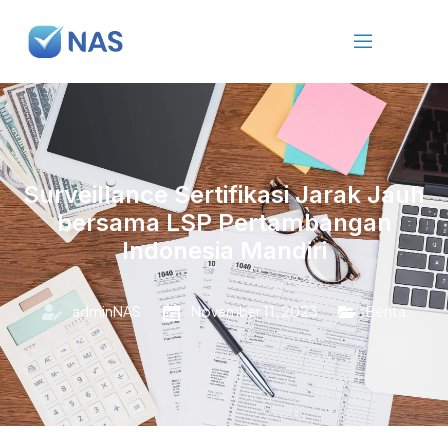
Surveillance Sertifikasi Jarak Jauh
bersama LSP Pertambangan
Indonesia Mandiri
adminNAS
November 11, 2023
Berita