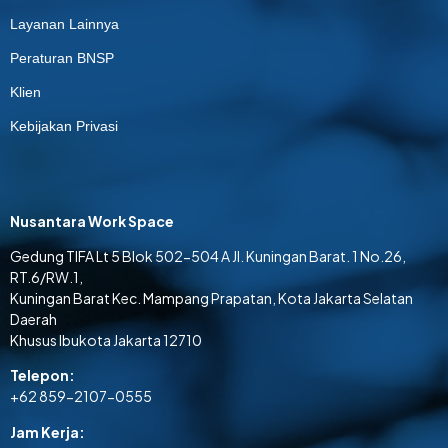
Layanan Lainnya
Peraturan BNSP
Klien
Kebijakan Privasi
Nusantara Work Space
Gedung TIFA Lt 5 Blok 502-504 A Jl. Kuningan Barat. 1 No.26,
RT.6/RW.1,
Kuningan Barat Kec. Mampang Prapatan, Kota Jakarta Selatan
Daerah
Khusus Ibukota Jakarta 12710
Telepon:
+62 859-2107-0555
Jam Kerja: