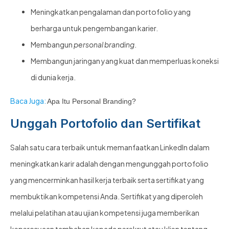
Meningkatkan pengalaman dan portofolio yang
berharga untuk pengembangan karier.
Membangun
personal branding
.
Membangun jaringan yang kuat dan memperluas koneksi
di dunia kerja.
Baca Juga:
Apa Itu Personal Branding?
Unggah Portofolio dan Sertifikat
Salah satu cara terbaik untuk memanfaatkan LinkedIn dalam
meningkatkan karir adalah dengan mengunggah portofolio
yang mencerminkan hasil kerja terbaik serta sertifikat yang
membuktikan kompetensi Anda. Sertifikat yang diperoleh
melalui pelatihan atau ujian kompetensi juga memberikan