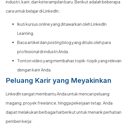
industri, karir, dan keterampilan baru. Berikut adalah beberapa
cara untuk belajar di LinkedIn:
Ikuti kursus
online
yang ditawarkan oleh LinkedIn
Learning.
Baca artikel dan
posting
blog yang ditulis oleh para
profesional di industri Anda.
Tonton video yang membahas topik-topik yang relevan
dengan karir Anda.
Peluang Karir yang Meyakinkan
LinkedIn sangat membantu Anda untuk mencari peluang
magang, proyek
freelance
, hingga pekerjaan tetap. Anda
dapat melakukan berbagai hal berikut untuk menarik perhatian
pemberi kerja: