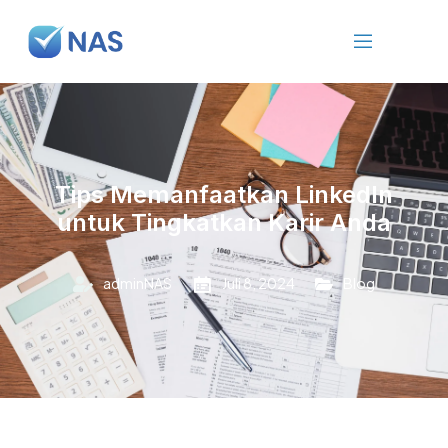
Tips Memanfaatkan LinkedIn
untuk Tingkatkan Karir Anda
adminNAS
Juli 8, 2024
Blog