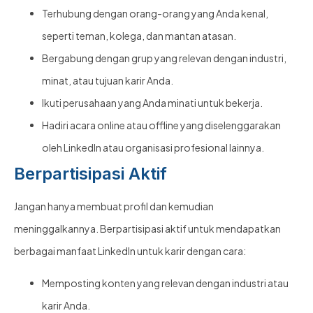
Terhubung dengan orang-orang yang Anda kenal,
seperti teman, kolega, dan mantan atasan.
Bergabung dengan grup yang relevan dengan industri,
minat, atau tujuan karir Anda.
Ikuti perusahaan yang Anda minati untuk bekerja.
Hadiri acara online atau offline yang diselenggarakan
oleh LinkedIn atau organisasi profesional lainnya.
Berpartisipasi Aktif
Jangan hanya membuat profil dan kemudian
meninggalkannya. Berpartisipasi aktif untuk mendapatkan
berbagai manfaat LinkedIn untuk karir dengan cara:
Memposting konten yang relevan dengan industri atau
karir Anda.