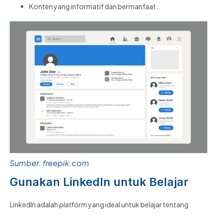
Konten yang informatif dan bermanfaat.
Sumber: freepik.com
Gunakan LinkedIn untuk Belajar
LinkedIn adalah
platform
yang ideal untuk belajar tentang