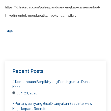
https://id.linkedin.com/pulse/panduan-lengkap-cara-manfaat-
linkedin-untuk-mendapatkan-pekerjaan-wfkyc
Tags :
Recent Posts
4 Kemampuan Berpikir yang Penting untuk Dunia
Kerja
Juni 23, 2026
7 Pertanyaan yang Bisa Ditanyakan Saat Interview
Kerja kepada Recruiter