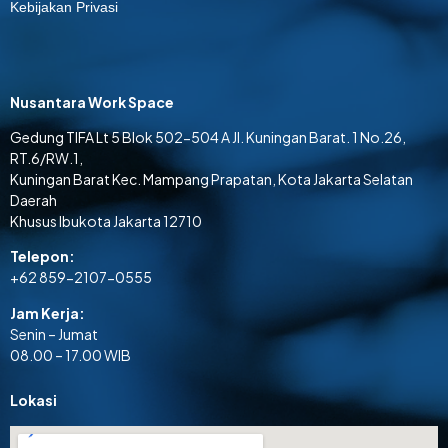
Kebijakan Privasi
Nusantara Work Space
Gedung TIFA Lt 5 Blok 502-504 A Jl. Kuningan Barat. 1 No.26,
RT.6/RW.1,
Kuningan Barat Kec. Mampang Prapatan, Kota Jakarta Selatan
Daerah
Khusus Ibukota Jakarta 12710
Telepon:
+62 859-2107-0555
Jam Kerja:
Senin – Jumat
08.00 – 17.00 WIB
Lokasi