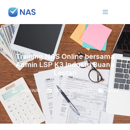
Training NAS Online bersama
Admin LSP K3 Industri Buana
Lestari
adminNAS
September 6, 2023
Berita