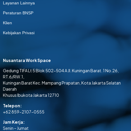
Layanan Lainnya
Peraturan BNSP
Klien
Kebijakan Privasi
Nusantara Work Space
Gedung TIFA Lt 5 Blok 502-504 A Jl. Kuningan Barat. 1 No.26,
RT.6/RW.1,
Kuningan Barat Kec. Mampang Prapatan, Kota Jakarta Selatan
Daerah
Khusus Ibukota Jakarta 12710
Telepon:
+62 859-2107-0555
Jam Kerja:
Senin – Jumat