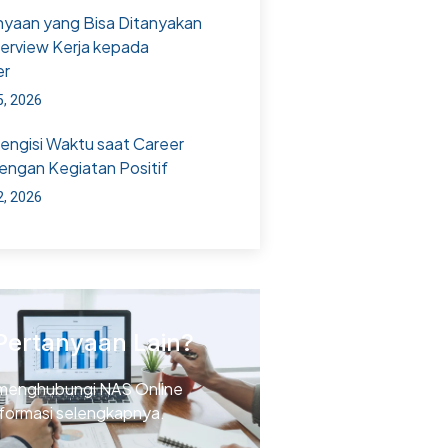
nyaan yang Bisa Ditanyakan
terview Kerja kepada
er
5, 2026
Mengisi Waktu saat Career
engan Kegiatan Positif
2, 2026
Pertanyaan Lain?
menghubungi NAS Online
nformasi selengkapnya.