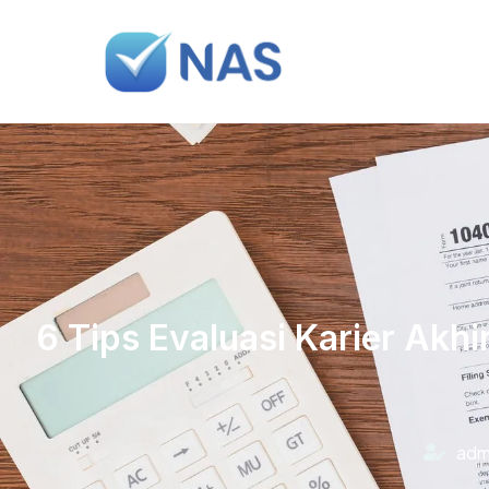
6 Tips Evaluasi Karier Akh
adm