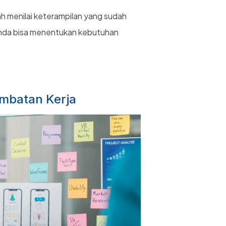
lah menilai keterampilan yang sudah
Anda bisa menentukan kebutuhan
ambatan Kerja