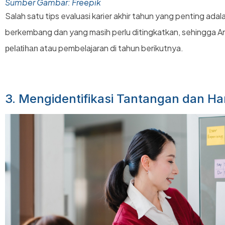
Sumber Gambar: Freepik
Salah satu tips evaluasi karier akhir tahun yang penting ada
berkembang dan yang masih perlu ditingkatkan, sehingga 
atau pembelajaran di tahun berikutnya.
pelatihan
3. Mengidentifikasi Tantangan dan H