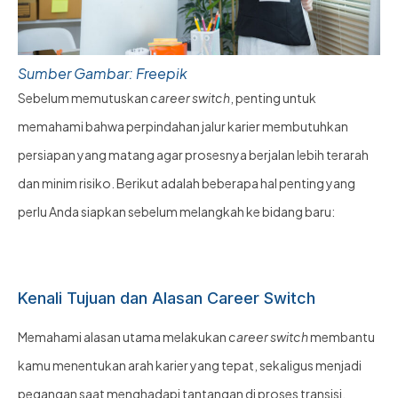
Sumber Gambar: Freepik
Sebelum memutuskan
career switch
, penting untuk
memahami bahwa perpindahan jalur karier membutuhkan
persiapan yang matang agar prosesnya berjalan lebih terarah
dan minim risiko. Berikut adalah beberapa hal penting yang
perlu Anda siapkan sebelum melangkah ke bidang baru:
Kenali Tujuan dan Alasan Career Switch
Memahami alasan utama melakukan
career switch
membantu
kamu menentukan arah karier yang tepat, sekaligus menjadi
pegangan saat menghadapi tantangan di proses transisi.